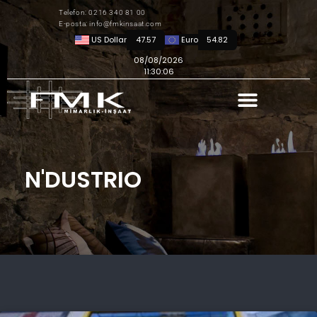
Telefon: 0216 340 81 00
E-posta: info@fmkinsaat.com
US Dollar
47.57
Euro
54.82
08/08/2026
11:30:06
N'DUSTRIO