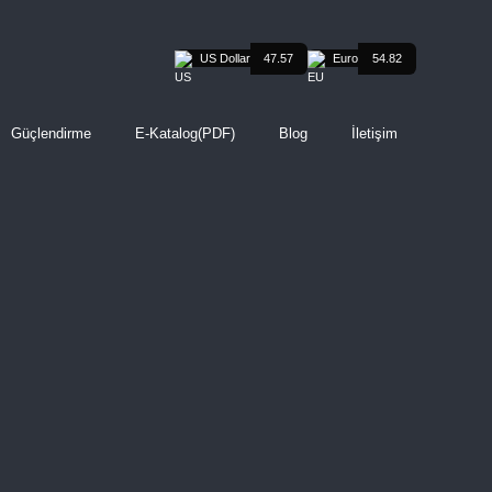
US Dollar
47.57
Euro
54.82
Güçlendirme
E-Katalog(PDF)
Blog
İletişim