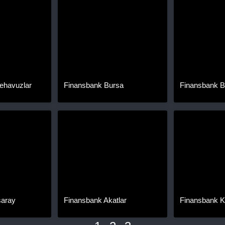
tehavuzlar
Finansbank Bursa
Finansbank B
saray
Finansbank Akatlar
Finansbank K