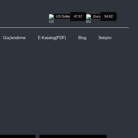
US Dollar
47.57
Euro
54.82
Güçlendirme
E-Katalog(PDF)
Blog
İletişim